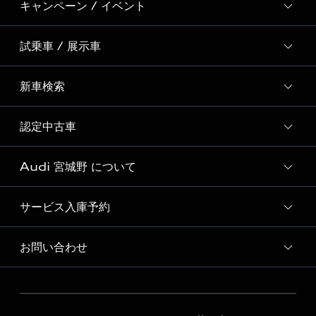
キャンペーン / イベント
試乗車 / 展示車
全国統一イベント
ディーラー独自イベント
新車検索
試乗予約
試乗車・展示車一覧
認定中古車
新車検索
Audi 宮城野 について
おすすめ認定中古車
Audi認定中古車検索
サービス入庫予約
Audi 宮城野 店舗情報
Audi 宮城野 認定中古車コーナー
お問い合わせ
Audi 宮城野 サービス入庫予約
Audi 宮城野 運営会社概要
各種お問い合わせ
Audi 宮城野 公式LINEアカウント