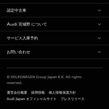
試乗車・展示車一覧
認定中古車
新車検索
Audi 宮城野 について
おすすめ認定中古車
Audi認定中古車検索
サービス入庫予約
Audi 宮城野 店舗情報
Audi 宮城野 認定中古車コーナー
お問い合わせ
Audi 宮城野 サービス入庫予約
Audi 宮城野 運営会社概要
各種お問い合わせ
Audi 宮城野 公式LINEアカウント
© VOLKSWAGEN Group Japan K.K. All rights
定期点検 / 車検 料金表
reserved.
運営会社概要
採用情報
個人情報保護方針
Audi Japan オフィシャルサイト
プレスリリース