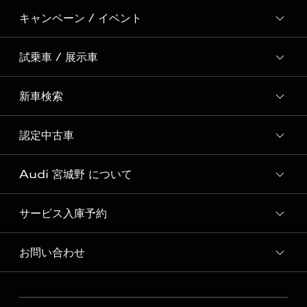
キャンペーン / イベント
試乗車 / 展示車
全国統一イベント
ディーラー独自イベント
新車検索
試乗予約
試乗車・展示車一覧
認定中古車
新車検索
Audi 宮城野 について
おすすめ認定中古車
Audi認定中古車検索
サービス入庫予約
Audi 宮城野 店舗情報
Audi 宮城野 認定中古車コーナー
お問い合わせ
Audi 宮城野 サービス入庫予約
Audi 宮城野 運営会社概要
各種お問い合わせ
Audi 宮城野 公式LINEアカウント